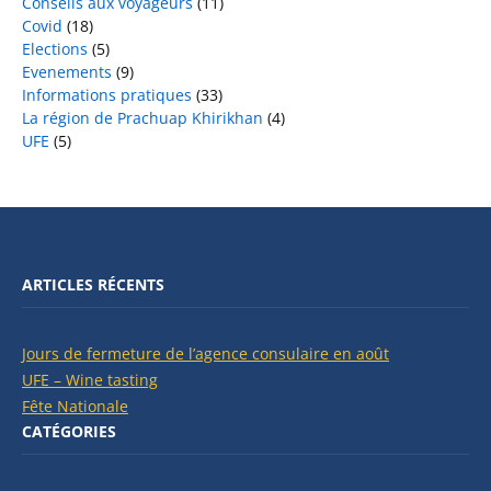
Conseils aux voyageurs
(11)
Covid
(18)
Elections
(5)
Evenements
(9)
Informations pratiques
(33)
La région de Prachuap Khirikhan
(4)
UFE
(5)
ARTICLES RÉCENTS
Jours de fermeture de l’agence consulaire en août
UFE – Wine tasting
Fête Nationale
CATÉGORIES