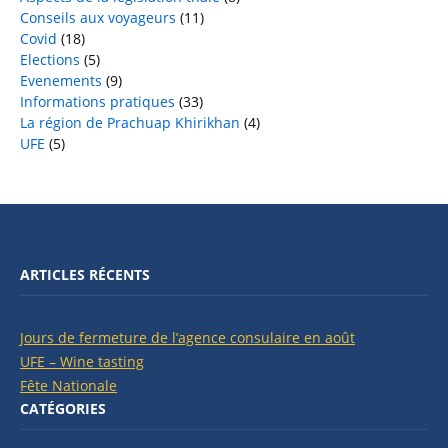
Conseils aux voyageurs
(11)
Covid
(18)
Elections
(5)
Evenements
(9)
Informations pratiques
(33)
La région de Prachuap Khirikhan
(4)
UFE
(5)
ARTICLES RÉCENTS
Jours de fermeture de l’agence consulaire en août
UFE – Wine tasting
Fête Nationale
CATÉGORIES