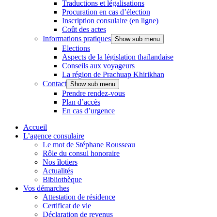
Traductions et légalisations
Procuration en cas d’élection
Inscription consulaire (en ligne)
Coût des actes
Informations pratiques
Show sub menu
Elections
Aspects de la législation thaïlandaise
Conseils aux voyageurs
La région de Prachuap Khirikhan
Contact
Show sub menu
Prendre rendez-vous
Plan d’accès
En cas d’urgence
Accueil
L’agence consulaire
Le mot de Stéphane Rousseau
Rôle du consul honoraire
Nos îlotiers
Actualités
Bibliothèque
Vos démarches
Attestation de résidence
Certificat de vie
Déclaration de revenus