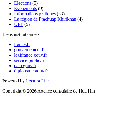
Elections
(5)
Evenements
(9)
Informations pratiques
(33)
La région de Prachuap Khirikhan
(4)
UFE
(5)
Liens institutionnels
france.fr
gouvernement.fr
legifrance.gouv.fr
service-public.fr
data.gouv.fr
diplomatie.gouv.fr
Powered by
Lectura Lite
Copyright © 2026 Agence consulaire de Hua Hin