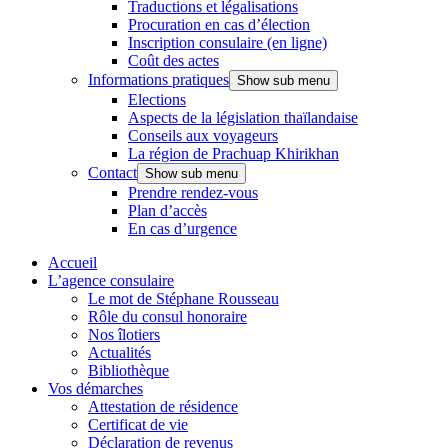
Traductions et légalisations
Procuration en cas d’élection
Inscription consulaire (en ligne)
Coût des actes
Informations pratiques
Show sub menu
Elections
Aspects de la législation thaïlandaise
Conseils aux voyageurs
La région de Prachuap Khirikhan
Contact
Show sub menu
Prendre rendez-vous
Plan d’accès
En cas d’urgence
Accueil
L’agence consulaire
Le mot de Stéphane Rousseau
Rôle du consul honoraire
Nos îlotiers
Actualités
Bibliothèque
Vos démarches
Attestation de résidence
Certificat de vie
Déclaration de revenus