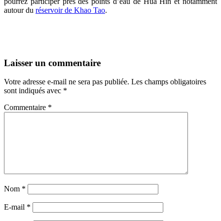
pourrez participer près des points d’eau de Hua Hin et notamment
autour du
réservoir de Khao Tao
.
Laisser un commentaire
Votre adresse e-mail ne sera pas publiée.
Les champs obligatoires
sont indiqués avec
*
Commentaire
*
Nom
*
E-mail
*