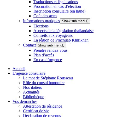
Traductions et légalisations
Procuration en cas d’élection
Inscription consulaire (en ligne)
Coût des actes
Informations pratiques
Show sub menu
Elections
Aspects de la législation thaïlandaise
Conseils aux voyageurs
La région de Prachuap Khirikhan
Contact
Show sub menu
Prendre rendez-vous
Plan d’accès
En cas d’urgence
Accueil
L’agence consulaire
Le mot de Stéphane Rousseau
Rôle du consul honoraire
Nos îlotiers
Actualités
Bibliothèque
Vos démarches
Attestation de résidence
Certificat de vie
Déclaration de revenus