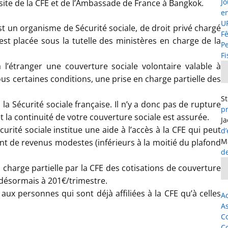
Jo
u site de la CFE et de l’Ambassade de France à Bangkok.
e
UF
t un organisme de Sécurité sociale, de droit privé chargé
Fê
 est placée sous la tutelle des ministères en charge de la
P
Fi
 l’étranger une couverture sociale volontaire valable à
sous certaines conditions, une prise en charge partielle des
S
la Sécurité sociale française. Il n’y a donc pas de rupture
p
t la continuité de votre couverture sociale est assurée.
J
curité sociale institue une aide à l’accès à la CFE qui peut
d
M
t de revenus modestes (inférieurs à la moitié du plafond
d
 charge partielle par la CFE des cotisations de couverture
e désormais à 201€/trimestre.
ux personnes qui sont déjà affiliées à la CFE qu’à celles
Ac
As
C
C