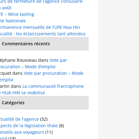
urs de fermeture de l’agence consulaire
n août
E – Wine tasting
te Nationale
ermanence mensuelle de l’UFE Hua Hin
scalité : les éclaicissements tant attendus
Commentaires récents
téphane Rousseau
dans
Vote par
rocuration – Mode d’emploi
acquet
dans
Vote par procuration – Mode
’emploi
artin
dans
La communauté francophone
e HUA HIN se mobilise
Catégories
tualité de l'agence
(32)
pects de la législation thaïe
(8)
onseils aux voyageurs
(11)
ovid
(18)