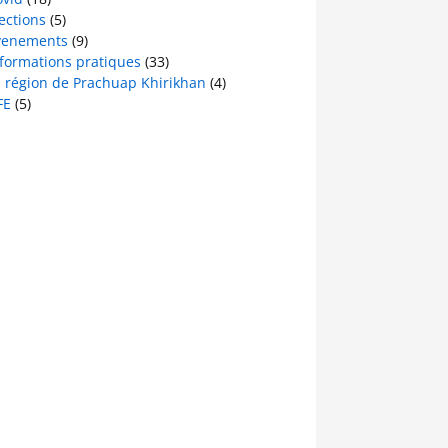
ections
(5)
venements
(9)
nformations pratiques
(33)
a région de Prachuap Khirikhan
(4)
FE
(5)