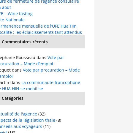
urs de fermeture de l’agence consulaire
n août
E – Wine tasting
te Nationale
ermanence mensuelle de l’UFE Hua Hin
scalité : les éclaicissements tant attendus
Commentaires récents
téphane Rousseau
dans
Vote par
rocuration – Mode d’emploi
acquet
dans
Vote par procuration – Mode
’emploi
artin
dans
La communauté francophone
e HUA HIN se mobilise
Catégories
tualité de l'agence
(32)
pects de la législation thaïe
(8)
onseils aux voyageurs
(11)
ovid
(18)