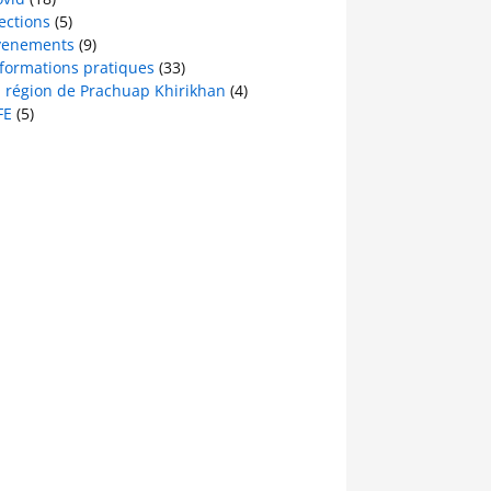
ections
(5)
venements
(9)
nformations pratiques
(33)
a région de Prachuap Khirikhan
(4)
FE
(5)