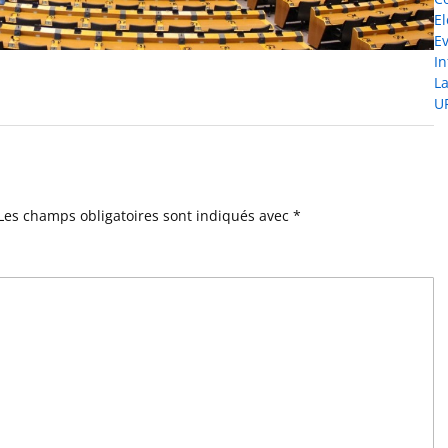
El
E
I
L
U
Les champs obligatoires sont indiqués avec
*