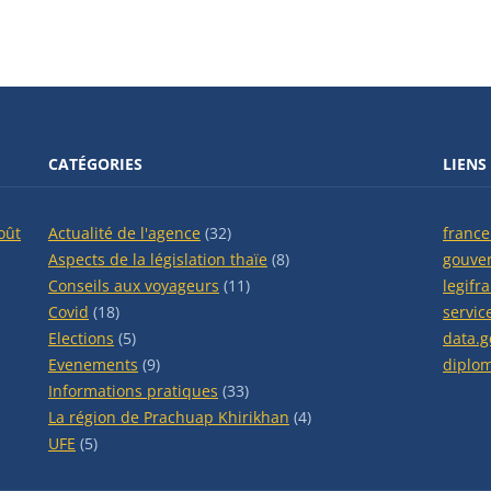
CATÉGORIES
LIENS
oût
Actualité de l'agence
(32)
france
Aspects de la législation thaïe
(8)
gouve
Conseils aux voyageurs
(11)
legifr
Covid
(18)
servic
Elections
(5)
data.g
Evenements
(9)
diplom
Informations pratiques
(33)
La région de Prachuap Khirikhan
(4)
UFE
(5)