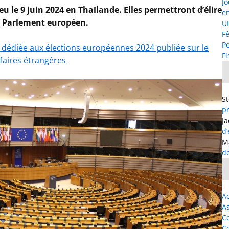
Jo
u le 9 juin 2024 en Thaïlande. Elles permettront d’élire
e
au Parlement européen.
UF
Fê
P
) dédiée aux élections européennes 2024 publiée sur le
Fi
ffaires étrangères
S
p
J
d
M
d
Ac
As
C
C