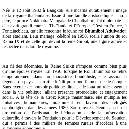
Née le 12 août 1932 à Bangkok, elle incarna durablement l’image
de la royauté thaïlandaise. Issue d’une famille aristocratique — son
père, le prince Nakkhatra Mangala de Chanthaburi, fut diplomate —
elle avait grandi entre la Thaïlande et l’Europe. C’est en France, à
Fontainebleau, qu’elle rencontra le jeune roi
Bhumibol Adulyadej
,
alors étudiant. Leur mariage, célébré en 1950, scella l’union du roi
Rama IX et de celle qui devint la reine Sirikit, une figure aimée et
respectée dans tout le royaume.
Au fil des décennies, la Reine Sirikit s’imposa comme bien plus
qu’une épouse royale. En 1956, lorsque le Roi Bhumibol se retira
temporairement dans un monastère bouddhiste, elle assura la
régence du pays — un rôle inédit pour une femme à cette époque.
Sans exercer de pouvoir politique direct, elle joua un rôle essentiel
dans la vie publique, alliant présence protocolaire et engagement
social. À la tête de la Croix-Rouge thaïlandaise, elle multiplia les
initiatives humanitaires, notamment en faveur des réfugiés
cambodgiens dans les années 1980. Son œuvre s’étendit aussi à la
promotion de l’artisanat, de l’éducation et de la préservation
culturelle, à travers la Fondation pour le Développement du Soutien,
qui a permis à des milliers de femmes rurales d’accéder à une
autonomie économique.