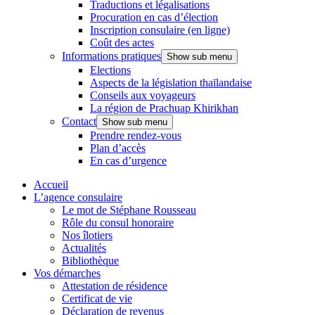
Traductions et légalisations
Procuration en cas d’élection
Inscription consulaire (en ligne)
Coût des actes
Informations pratiques
Show sub menu
Elections
Aspects de la législation thaïlandaise
Conseils aux voyageurs
La région de Prachuap Khirikhan
Contact
Show sub menu
Prendre rendez-vous
Plan d’accès
En cas d’urgence
Accueil
L’agence consulaire
Le mot de Stéphane Rousseau
Rôle du consul honoraire
Nos îlotiers
Actualités
Bibliothèque
Vos démarches
Attestation de résidence
Certificat de vie
Déclaration de revenus