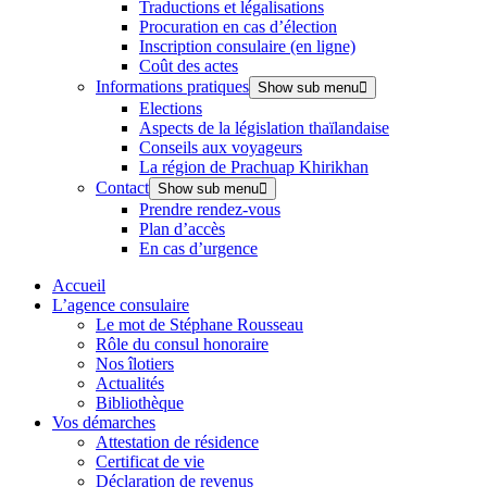
Traductions et légalisations
Procuration en cas d’élection
Inscription consulaire (en ligne)
Coût des actes
Informations pratiques
Show sub menu
Elections
Aspects de la législation thaïlandaise
Conseils aux voyageurs
La région de Prachuap Khirikhan
Contact
Show sub menu
Prendre rendez-vous
Plan d’accès
En cas d’urgence
Accueil
L’agence consulaire
Le mot de Stéphane Rousseau
Rôle du consul honoraire
Nos îlotiers
Actualités
Bibliothèque
Vos démarches
Attestation de résidence
Certificat de vie
Déclaration de revenus