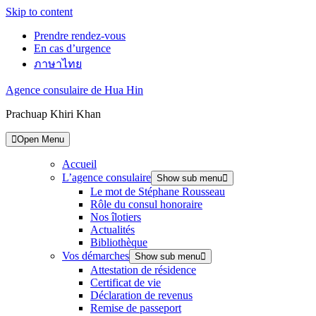
Skip to content
Prendre rendez-vous
En cas d’urgence
ภาษาไทย
Agence consulaire de Hua Hin
Prachuap Khiri Khan
Open Menu
Accueil
L’agence consulaire
Show sub menu
Le mot de Stéphane Rousseau
Rôle du consul honoraire
Nos îlotiers
Actualités
Bibliothèque
Vos démarches
Show sub menu
Attestation de résidence
Certificat de vie
Déclaration de revenus
Remise de passeport