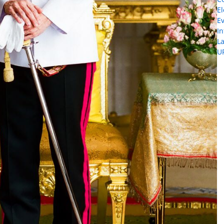
El
E
I
L
U