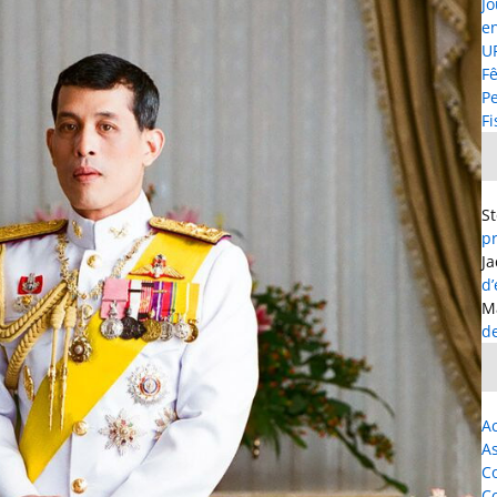
Jo
e
UF
Fê
P
Fi
S
p
J
d
M
d
Ac
As
C
C