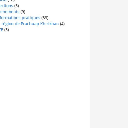
ections
(5)
venements
(9)
nformations pratiques
(33)
a région de Prachuap Khirikhan
(4)
FE
(5)