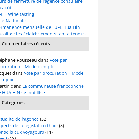
urs de fermeture de l’agence consulaire
n août
E – Wine tasting
te Nationale
ermanence mensuelle de l’UFE Hua Hin
scalité : les éclaicissements tant attendus
Commentaires récents
téphane Rousseau
dans
Vote par
rocuration – Mode d’emploi
acquet
dans
Vote par procuration – Mode
’emploi
artin
dans
La communauté francophone
e HUA HIN se mobilise
Catégories
tualité de l'agence
(32)
pects de la législation thaïe
(8)
onseils aux voyageurs
(11)
ovid
(18)