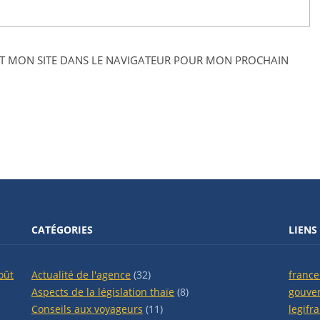
T MON SITE DANS LE NAVIGATEUR POUR MON PROCHAIN
CATÉGORIES
LIENS
oût
Actualité de l'agence
(32)
france
Aspects de la législation thaïe
(8)
gouve
Conseils aux voyageurs
(11)
legifr