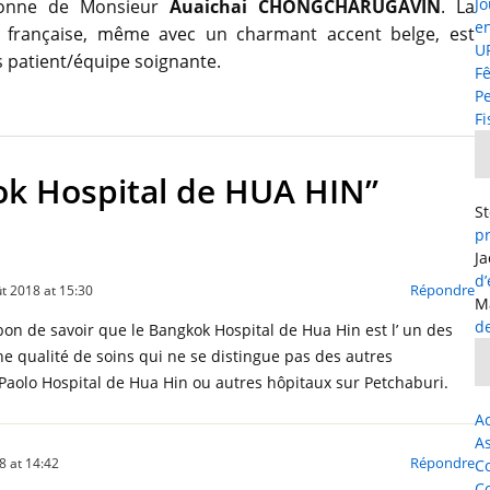
Jo
rsonne de Monsieur
Auaichai CHONGCHARUGAVIN
. La
e
e française, même avec un charmant accent belge, est
UF
s patient/équipe soignante.
Fê
P
Fi
ok Hospital de HUA HIN”
S
p
J
d
Répondre
t 2018 at 15:30
M
d
on de savoir que le Bangkok Hospital de Hua Hin est l’ un des
ne qualité de soins qui ne se distingue pas des autres
aolo Hospital de Hua Hin ou autres hôpitaux sur Petchaburi.
Ac
As
Répondre
 at 14:42
C
C