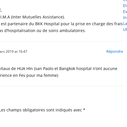
El
E,
E
I.M.A (Inter Mutuelles Assistance).
I
L
MA est partenaire du BKK Hospital pour la prise en charge des frais
U
s d’hospitalisation ou de soins ambulatoires.
Répondre
ars 2019 at 16:47
pitaux de HUA HIn (san Paolo et Bangkok hospital n’ont aucune
erience en Fev pour ma femme)
Les champs obligatoires sont indiqués avec
*