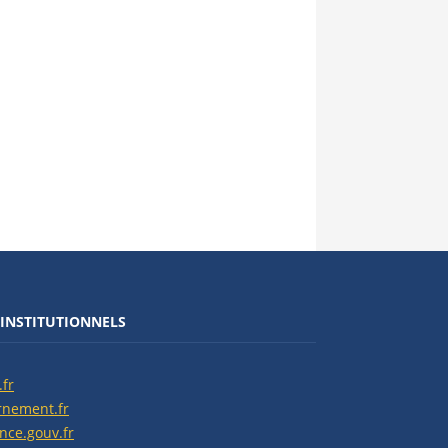
 INSTITUTIONNELS
.fr
rnement.fr
ance.gouv.fr