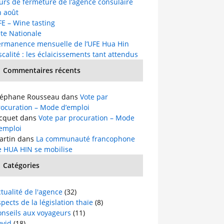
urs de fermeture de l’agence consulaire
n août
E – Wine tasting
te Nationale
ermanence mensuelle de l’UFE Hua Hin
scalité : les éclaicissements tant attendus
Commentaires récents
téphane Rousseau
dans
Vote par
rocuration – Mode d’emploi
acquet
dans
Vote par procuration – Mode
’emploi
artin
dans
La communauté francophone
e HUA HIN se mobilise
Catégories
tualité de l'agence
(32)
pects de la législation thaïe
(8)
onseils aux voyageurs
(11)
ovid
(18)