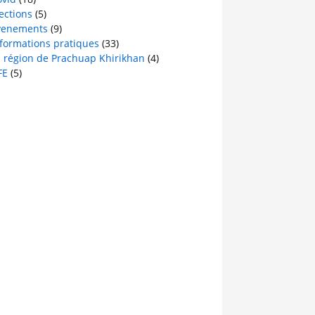
ections
(5)
venements
(9)
nformations pratiques
(33)
a région de Prachuap Khirikhan
(4)
FE
(5)