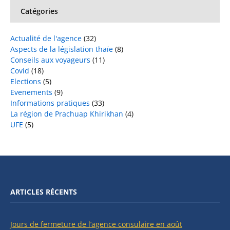
Catégories
Actualité de l'agence
(32)
Aspects de la législation thaïe
(8)
Conseils aux voyageurs
(11)
Covid
(18)
Elections
(5)
Evenements
(9)
Informations pratiques
(33)
La région de Prachuap Khirikhan
(4)
UFE
(5)
ARTICLES RÉCENTS
Jours de fermeture de l’agence consulaire en août